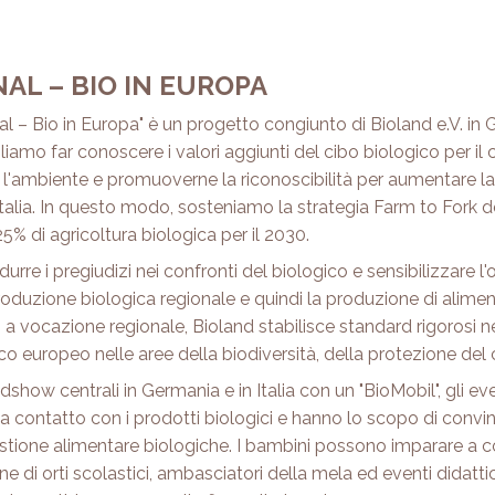
AL – BIO IN EUROPA
– Bio in Europa" è un progetto congiunto di Bioland e.V. in G
gliamo far conoscere i valori aggiunti del cibo biologico per il c
 e l'ambiente e promuoverne la riconoscibilità per aumentare l
 Italia. In questo modo, sosteniamo la strategia Farm to Fork d
5% di agricoltura biologica per il 2030.
e i pregiudizi nei confronti del biologico e sensibilizzare l'
duzione biologica regionale e quindi la produzione di alimenti 
ci a vocazione regionale, Bioland stabilisce standard rigorosi 
gico europeo nelle aree della biodiversità, della protezione del
dshow centrali in Germania e in Italia con un "BioMobil", gli ev
 contatto con i prodotti biologici e hanno lo scopo di convince
gestione alimentare biologiche. I bambini possono imparare a co
 orti scolastici, ambasciatori della mela ed eventi didattici 