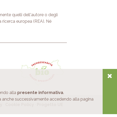
mente quelli dell'autore o degli
la ricerca europea (REA). Né
dendo alla
presente informativa
.
cata anche successivamente accedendo alla pagina
cy
·
Cookie Policy
·
Progetto UE