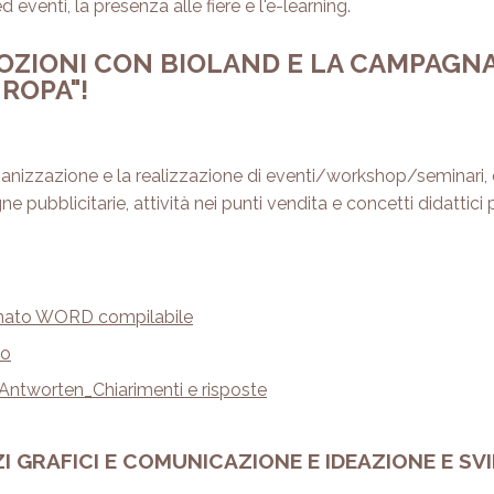
venti, la presenza alle fiere e l'e-learning.
MOZIONI CON BIOLAND E LA CAMPAG
UROPA"!
rganizzazione e la realizzazione di eventi/workshop/seminari
pubblicitarie, attività nei punti vendita e concetti didattici
ormato WORD compilabile
do
ntworten_Chiarimenti e risposte
I GRAFICI E COMUNICAZIONE E IDEAZIONE E SV