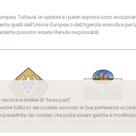
uropea. Tuttavia, le opinioni e i pareri espressi sono esclusiva
ente quelli dell'Unione Europea o dell'Agenzia esecutiva per 
cedente possono essere ritenute responsabili.
 tecnico e cookie di “terze parti”.
 gestire l’utilizzo dei cookies secondo le Sue preferenze acce
e predefinita dei cookies che potrà essere gestita e modifi
le 1/5 · 39011 Lana (BZ) · Italia ·
Impressum
·
Privacy Poli