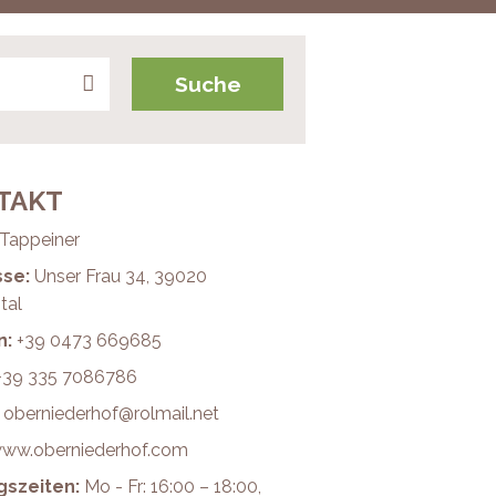
TAKT
 Tappeiner
sse:
Unser Frau 34, 39020
tal
n:
+39 0473 669685
+39 335 7086786
oberniederhof@rolmail.net
ww.oberniederhof.com
gszeiten:
Mo - Fr: 16:00 – 18:00,