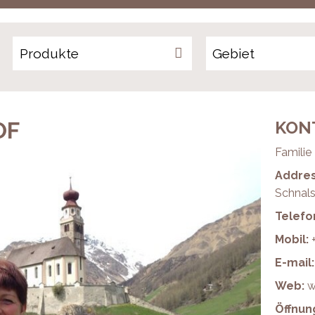
Produkte
OF
KON
Familie
Addre
Schnals
Telefo
Mobil:
E-mail:
Web:
w
Öffnun