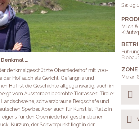
Sa: 09:
PROD
Milch &
Kräuterp
BETR
Führung
Biobaue
, Denkmal …
ZONE
t der denkmalgeschützte Oberniederhof mit 700-
Meran 
te der Hof auch als Gericht, Gefängnis und
en Hof ist die Geschichte allgegenwärtig, auch im
bergt vom Aussterben bedrohte Tierrassen: Tiroler
e Landschweine, schwarzbraune Bergschafe und
tschen Sperber. Aber auch für Kunst ist Platz: in
 eigens für den Oberniederhof geschriebenen
k! Kurzum, der Schwerpunkt liegt in der