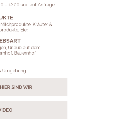
00 – 12:00 und auf Anfrage
UKTE
 Milchprodukte, Kräuter &
rodukte, Eier.
IEBSART
en, Urlaub auf dem
rnhof, Bauernhof.
& Umgebung.
HIER SIND WIR
VIDEO