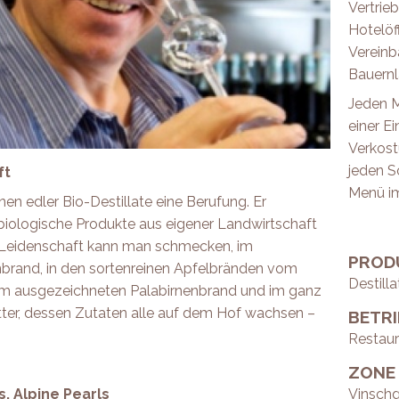
Vertrie
Hotelöf
Vereinb
Bauernl
Jeden M
einer Ei
Verkost
jeden S
ft
Menü i
nnen edler Bio-Destillate eine Berufung. Er
biologische Produkte aus eigener Landwirtschaft
e Leidenschaft kann man schmecken, im
PROD
nbrand, in den sortenreinen Apfelbränden vom
Destilla
 im ausgezeichneten Palabirnenbrand und im ganz
tter, dessen Zutaten alle auf dem Hof wachsen –
BETR
Restaur
ZONE
s, Alpine Pearls
Vinschg