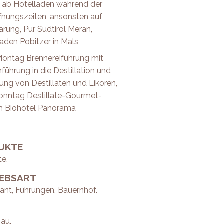
b ab Hotelladen während der
fnungszeiten, ansonsten auf
arung, Pur Südtirol Meran,
aden Pobitzer in Mals
ontag Brennereiführung mit
nführung in die Destillation und
ung von Destillaten und Likören,
onntag Destillate-Gourmet-
m Biohotel Panorama
UKTE
te.
IEBSART
ant, Führungen, Bauernhof.
au.