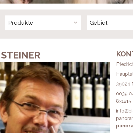
Produkte
 STEINER
KON
Friedric
Hauptst
39024 
0039 04
831215
info@bi
panoram
panora