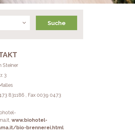
TAKT
h Steiner
r. 3
Malles
73 831186 , Fax 0039 0473
ohotel-
a.it,
www.biohotel-
ma.it/bio-brennerei.html